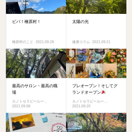
ビバ！檜原村！
太陽の光
檜原村のこと
2021.09.28
健康コラム
2021.09.21
最高のサロン・最高の職
プレオープン！そしてグ
場
ランドオープン
カノトセラピールー…
カノトセラピールー…
2021.09.08
2021.08.20